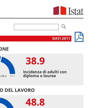
DATI 2011
ONE
38.9
9
Incidenza di adulti con
diploma o laurea
a 55.1
83.5
O DEL LAVORO
48.8