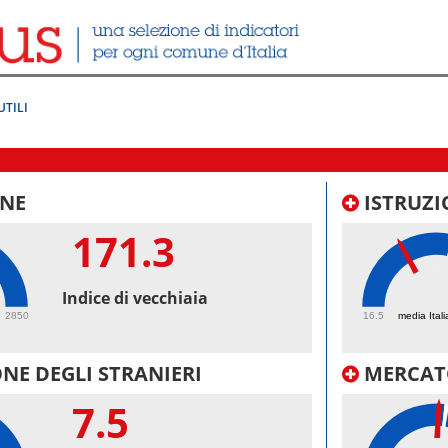
UTILI
NE
ISTRUZI
171.3
38.
Indice di vecchiaia
2850
16.5
media Itali
NE DEGLI STRANIERI
MERCAT
7.5