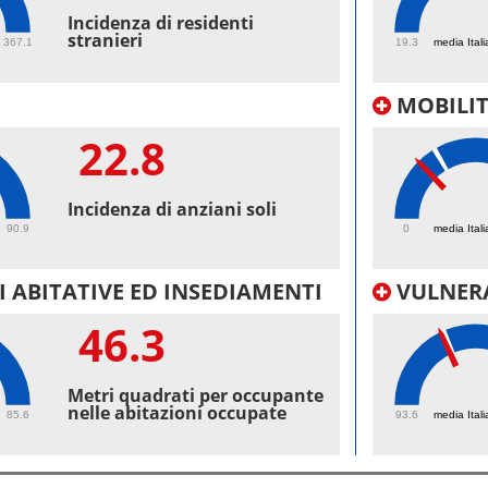
48.
Incidenza di residenti
stranieri
367.1
19.3
media Itali
MOBILI
22.8
18.
Incidenza di anziani soli
90.9
0
media Itali
 ABITATIVE ED INSEDIAMENTI
VULNERA
46.3
99.
Metri quadrati per occupante
nelle abitazioni occupate
85.6
93.6
media Itali