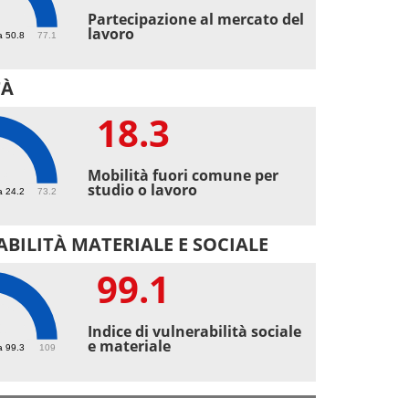
8
Partecipazione al mercato del
lavoro
a 50.8
77.1
TÀ
18.3
3
Mobilità fuori comune per
studio o lavoro
a 24.2
73.2
BILITÀ MATERIALE E SOCIALE
99.1
1
Indice di vulnerabilità sociale
e materiale
a 99.3
109