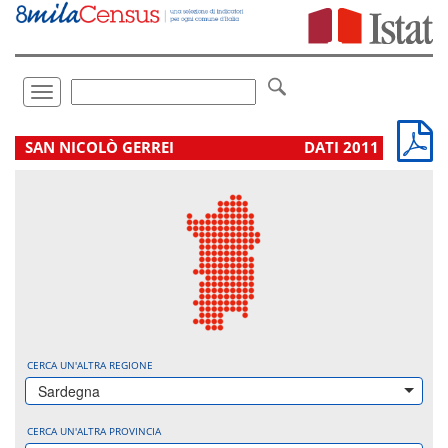
Vai
direttamente
a:
Contenuto
Ricerca
Toggle
navigation
.
SAN NICOLÒ GERREI
DATI 2011
CERCA UN'ALTRA REGIONE
Sardegna
CERCA UN'ALTRA PROVINCIA