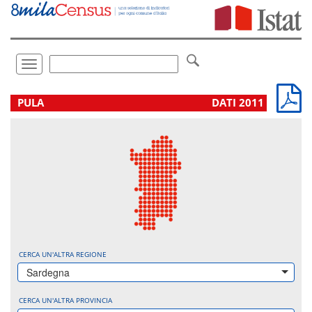
Vai
direttamente
a:
Contenuto
Ricerca
Toggle
navigation
.
PULA
DATI 2011
CERCA UN'ALTRA REGIONE
Sardegna
CERCA UN'ALTRA PROVINCIA