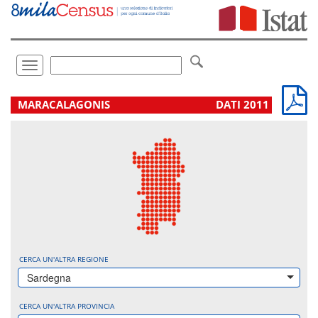
Vai
direttamente
a:
Contenuto
Ricerca
Toggle
navigation
.
MARACALAGONIS
DATI 2011
CERCA UN'ALTRA REGIONE
Sardegna
CERCA UN'ALTRA PROVINCIA