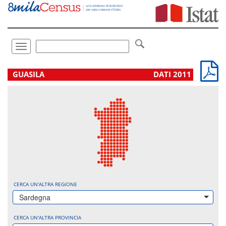
Vai
direttamente
a:
Contenuto
Ricerca
Toggle
navigation
.
GUASILA
DATI 2011
CERCA UN'ALTRA REGIONE
Sardegna
CERCA UN'ALTRA PROVINCIA