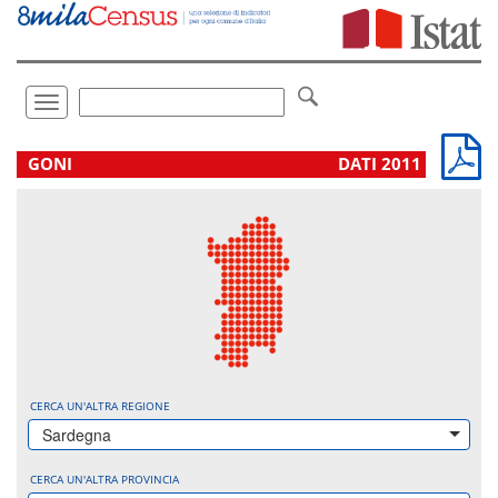
Vai
direttamente
a:
Contenuto
Ricerca
Toggle
navigation
.
GONI
DATI 2011
CERCA UN'ALTRA REGIONE
Sardegna
CERCA UN'ALTRA PROVINCIA