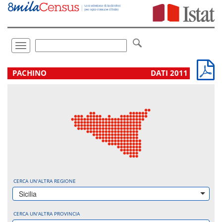
Vai
direttamente
a:
Contenuto
Ricerca
Toggle
navigation
.
PACHINO
DATI 2011
CERCA UN'ALTRA REGIONE
Sicilia
CERCA UN'ALTRA PROVINCIA