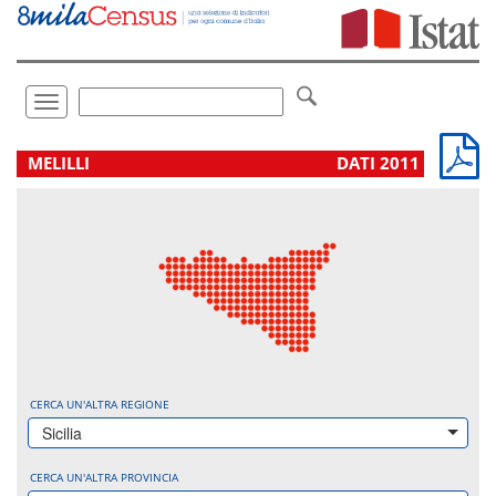
Vai
direttamente
a:
Contenuto
Ricerca
Toggle
navigation
.
MELILLI
DATI 2011
CERCA UN'ALTRA REGIONE
Sicilia
CERCA UN'ALTRA PROVINCIA