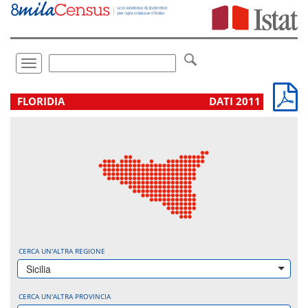
Vai
direttamente
a:
Contenuto
Ricerca
Toggle
navigation
.
FLORIDIA
DATI 2011
CERCA UN'ALTRA REGIONE
Sicilia
CERCA UN'ALTRA PROVINCIA