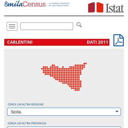
Vai
direttamente
a:
Contenuto
Ricerca
Toggle
navigation
.
CARLENTINI
DATI 2011
CERCA UN'ALTRA REGIONE
Sicilia
CERCA UN'ALTRA PROVINCIA