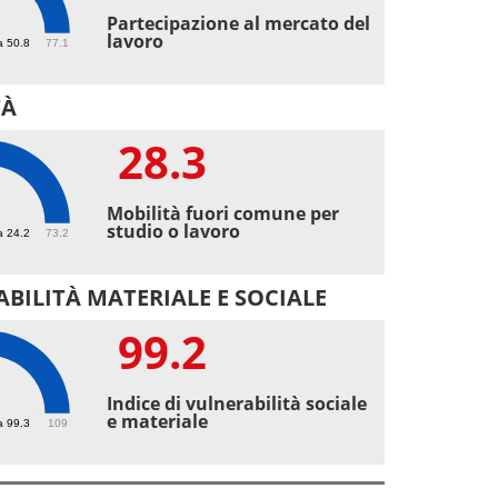
3
Partecipazione al mercato del
lavoro
a 50.8
77.1
TÀ
28.3
3
Mobilità fuori comune per
studio o lavoro
a 24.2
73.2
BILITÀ MATERIALE E SOCIALE
99.2
2
Indice di vulnerabilità sociale
e materiale
a 99.3
109