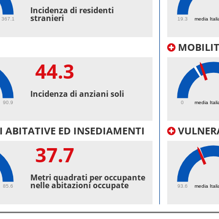
44.
Incidenza di residenti
stranieri
367.1
19.3
media Itali
MOBILI
44.3
28.
Incidenza di anziani soli
90.9
0
media Itali
 ABITATIVE ED INSEDIAMENTI
VULNERA
37.7
99.
Metri quadrati per occupante
nelle abitazioni occupate
85.6
93.6
media Itali