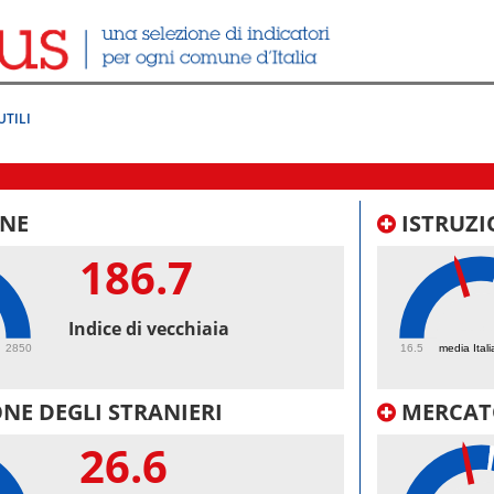
UTILI
NE
ISTRUZI
186.7
43.
Indice di vecchiaia
2850
16.5
media Itali
NE DEGLI STRANIERI
MERCAT
26.6