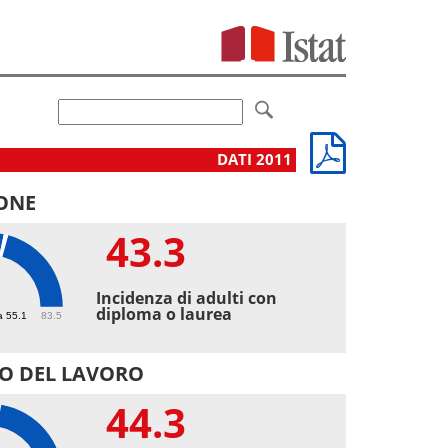
DATI 2011
ONE
43.3
3
Incidenza di adulti con
diploma o laurea
a 55.1
83.5
O DEL LAVORO
44.3