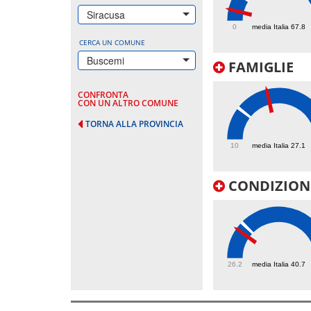
26.6
Siracusa
0
media Italia 67.8
CERCA UN COMUNE
Buscemi
FAMIGLIE
CONFRONTA
CON UN ALTRO COMUNE
TORNA ALLA PROVINCIA
44.3
10
media Italia 27.1
CONDIZIONI
37.7
26.2
media Italia 40.7