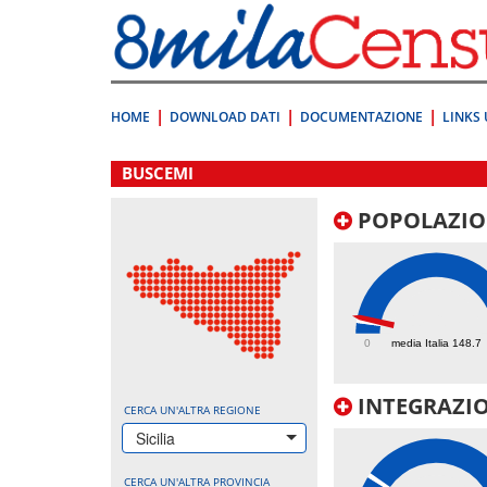
Vai
direttamente
a:
Contenuto
Ricerca
HOME
DOWNLOAD DATI
DOCUMENTAZIONE
LINKS 
.
BUSCEMI
POPOLAZIO
186.7
0
media Italia 148.7
INTEGRAZIO
CERCA UN'ALTRA REGIONE
Sicilia
CERCA UN'ALTRA PROVINCIA