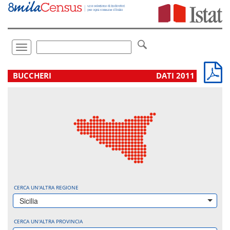
Vai
direttamente
a:
Contenuto
Ricerca
Toggle
navigation
.
BUCCHERI
DATI 2011
CERCA UN'ALTRA REGIONE
Sicilia
CERCA UN'ALTRA PROVINCIA