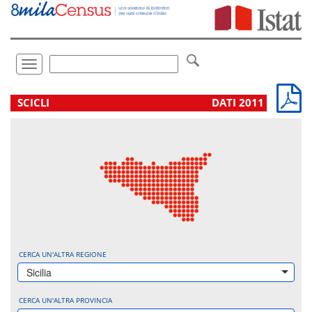
Vai
direttamente
a:
Contenuto
Ricerca
Toggle
navigation
.
SCICLI
DATI 2011
CERCA UN'ALTRA REGIONE
Sicilia
CERCA UN'ALTRA PROVINCIA