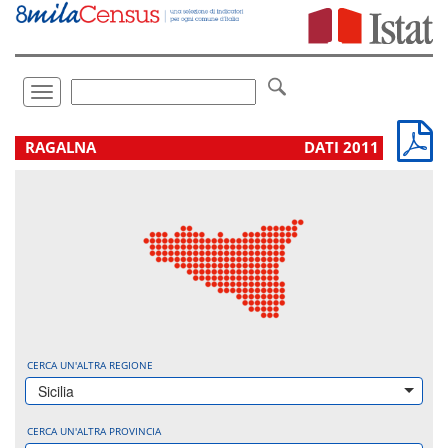
Vai
direttamente
a:
Contenuto
Ricerca
Toggle
navigation
.
RAGALNA
DATI 2011
CERCA UN'ALTRA REGIONE
Sicilia
CERCA UN'ALTRA PROVINCIA