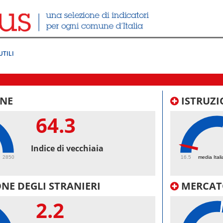
UTILI
NE
ISTRUZI
64.3
21
Indice di vecchiaia
2850
16.5
media Itali
NE DEGLI STRANIERI
MERCAT
2.2