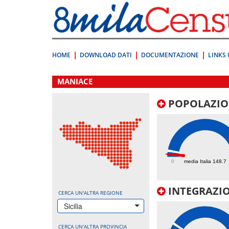
Vai
direttamente
a:
Contenuto
Ricerca
HOME
DOWNLOAD DATI
DOCUMENTAZIONE
LINKS 
.
MANIACE
POPOLAZIO
64.3
0
media Italia 148.7
INTEGRAZIO
CERCA UN'ALTRA REGIONE
Sicilia
CERCA UN'ALTRA PROVINCIA