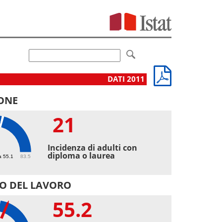
DATI 2011
ONE
21
Incidenza di adulti con
diploma o laurea
a 55.1
83.5
O DEL LAVORO
55.2