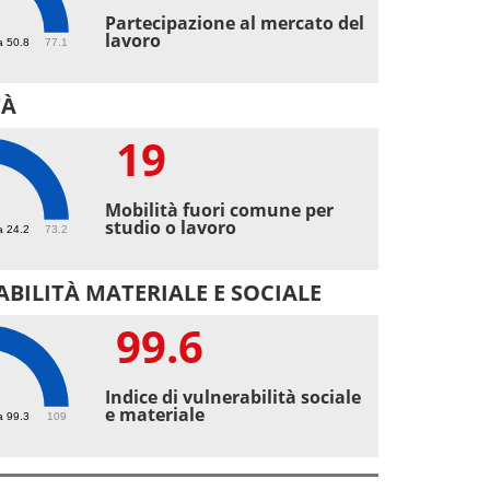
2
Partecipazione al mercato del
lavoro
a 50.8
77.1
TÀ
19
Mobilità fuori comune per
studio o lavoro
a 24.2
73.2
BILITÀ MATERIALE E SOCIALE
99.6
6
Indice di vulnerabilità sociale
e materiale
a 99.3
109