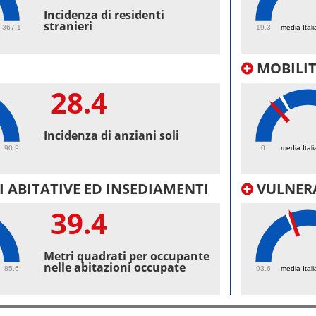
55.
Incidenza di residenti
stranieri
367.1
19.3
media Itali
MOBILI
28.4
19
Incidenza di anziani soli
90.9
0
media Itali
 ABITATIVE ED INSEDIAMENTI
VULNERA
39.4
99.
Metri quadrati per occupante
nelle abitazioni occupate
85.6
93.6
media Itali