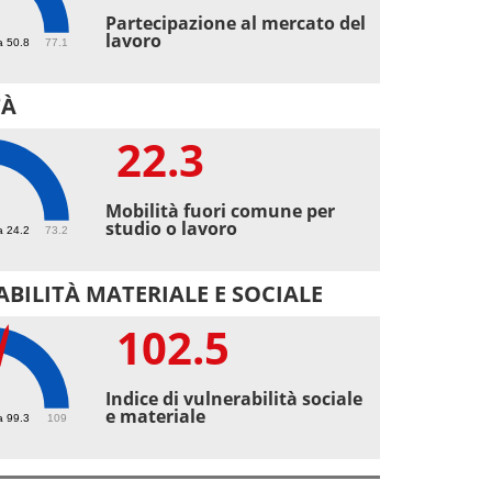
5
Partecipazione al mercato del
lavoro
a 50.8
77.1
TÀ
22.3
3
Mobilità fuori comune per
studio o lavoro
a 24.2
73.2
BILITÀ MATERIALE E SOCIALE
102.5
.5
Indice di vulnerabilità sociale
e materiale
a 99.3
109