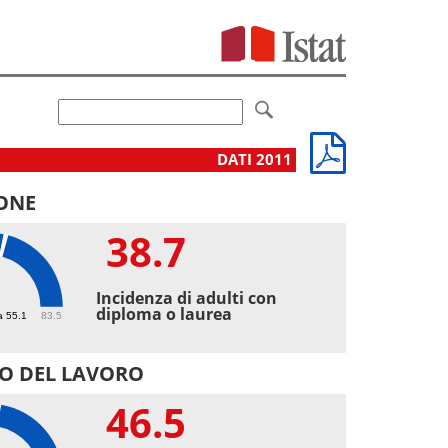
DATI 2011
ONE
38.7
7
Incidenza di adulti con
diploma o laurea
a 55.1
83.5
O DEL LAVORO
46.5