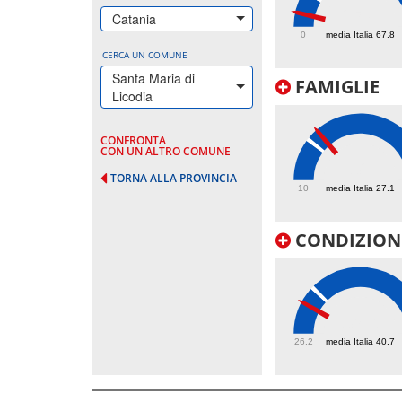
25.8
Catania
0
media Italia 67.8
CERCA UN COMUNE
Santa Maria di
FAMIGLIE
Licodia
CONFRONTA
CON UN ALTRO COMUNE
32
TORNA ALLA PROVINCIA
10
media Italia 27.1
CONDIZIONI
35.6
26.2
media Italia 40.7