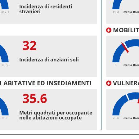
46.
Incidenza di residenti
stranieri
367.1
19.3
media Itali
MOBILI
32
22.
Incidenza di anziani soli
90.9
0
media Itali
 ABITATIVE ED INSEDIAMENTI
VULNERA
35.6
102
Metri quadrati per occupante
nelle abitazioni occupate
85.6
93.6
media Itali