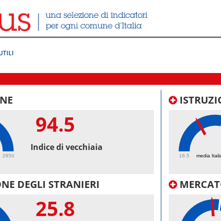
UTILI
NE
ISTRUZI
94.5
38.
Indice di vecchiaia
2850
16.5
media Itali
NE DEGLI STRANIERI
MERCAT
25.8