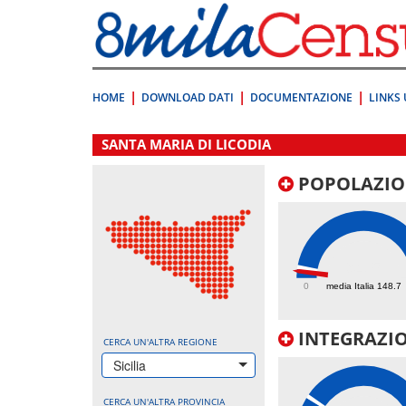
Vai
direttamente
a:
Contenuto
Ricerca
HOME
DOWNLOAD DATI
DOCUMENTAZIONE
LINKS 
.
SANTA MARIA DI LICODIA
POPOLAZIO
94.5
0
media Italia 148.7
INTEGRAZIO
CERCA UN'ALTRA REGIONE
Sicilia
CERCA UN'ALTRA PROVINCIA