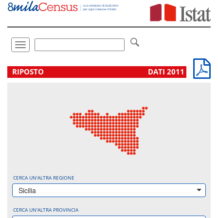
Vai
direttamente
a:
Contenuto
Ricerca
Toggle
navigation
.
RIPOSTO
DATI 2011
CERCA UN'ALTRA REGIONE
Sicilia
CERCA UN'ALTRA PROVINCIA