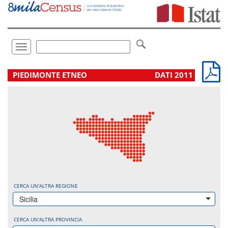
Vai
direttamente
a:
Contenuto
Ricerca
Toggle
navigation
.
PIEDIMONTE ETNEO
DATI 2011
CERCA UN'ALTRA REGIONE
Sicilia
CERCA UN'ALTRA PROVINCIA