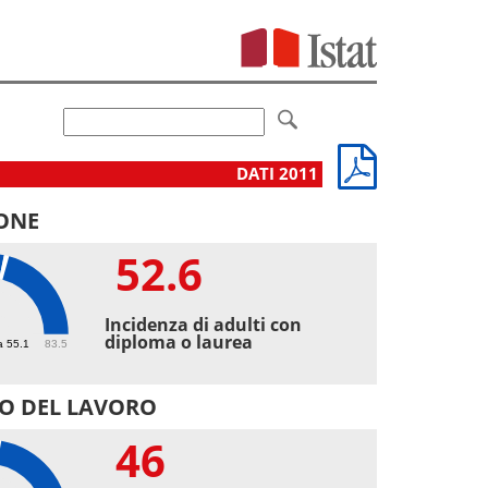
DATI 2011
ONE
52.6
6
Incidenza di adulti con
diploma o laurea
a 55.1
83.5
O DEL LAVORO
46