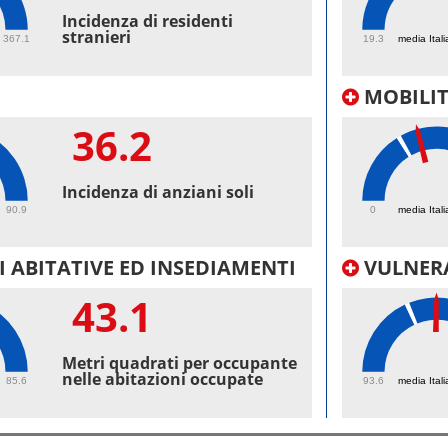
46
Incidenza di residenti
stranieri
367.1
19.3
media Itali
MOBILI
36.2
30.
Incidenza di anziani soli
90.9
0
media Itali
 ABITATIVE ED INSEDIAMENTI
VULNERA
43.1
101
Metri quadrati per occupante
nelle abitazioni occupate
85.6
93.6
media Itali