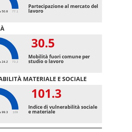
Partecipazione al mercato del
lavoro
a 50.8
77.1
TÀ
30.5
5
Mobilità fuori comune per
studio o lavoro
a 24.2
73.2
BILITÀ MATERIALE E SOCIALE
101.3
.3
Indice di vulnerabilità sociale
e materiale
a 99.3
109