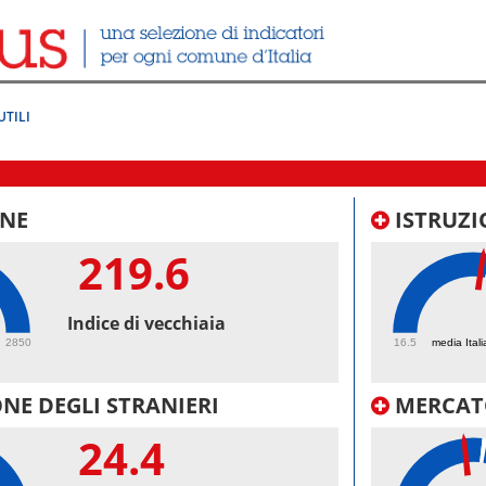
UTILI
NE
ISTRUZI
219.6
52.
Indice di vecchiaia
2850
16.5
media Itali
NE DEGLI STRANIERI
MERCAT
24.4