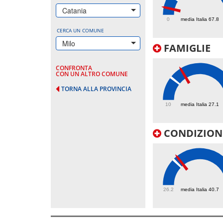
24.4
Catania
0
media Italia 67.8
CERCA UN COMUNE
Milo
FAMIGLIE
CONFRONTA
CON UN ALTRO COMUNE
TORNA ALLA PROVINCIA
36.2
10
media Italia 27.1
CONDIZIONI
43.1
26.2
media Italia 40.7