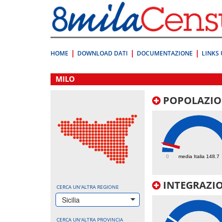
Vai
direttamente
a:
Contenuto
Ricerca
HOME
DOWNLOAD DATI
DOCUMENTAZIONE
LINKS 
.
MILO
POPOLAZIO
219.6
0
media Italia 148.7
INTEGRAZIO
CERCA UN'ALTRA REGIONE
Sicilia
CERCA UN'ALTRA PROVINCIA