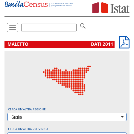
Vai
direttamente
a:
Contenuto
Ricerca
Toggle
navigation
.
MALETTO
DATI 2011
CERCA UN'ALTRA REGIONE
Sicilia
CERCA UN'ALTRA PROVINCIA