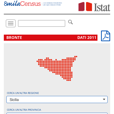
Vai
direttamente
a:
Contenuto
Ricerca
Toggle
navigation
.
BRONTE
DATI 2011
CERCA UN'ALTRA REGIONE
Sicilia
CERCA UN'ALTRA PROVINCIA