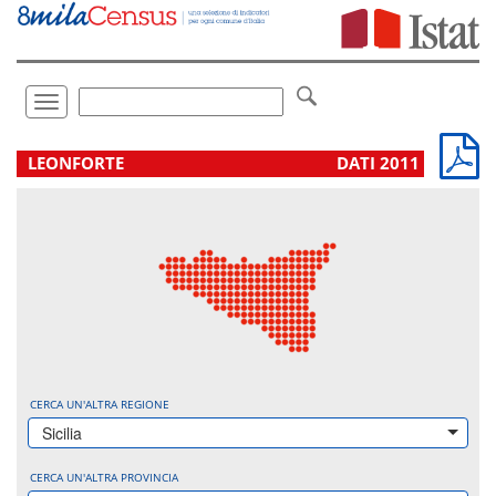
Vai
direttamente
a:
Contenuto
Ricerca
Toggle
navigation
.
LEONFORTE
DATI 2011
CERCA UN'ALTRA REGIONE
Sicilia
CERCA UN'ALTRA PROVINCIA