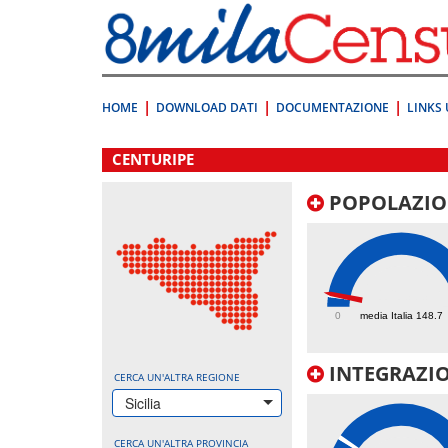
Vai
direttamente
a:
Contenuto
Ricerca
HOME
DOWNLOAD DATI
DOCUMENTAZIONE
LINKS 
.
CENTURIPE
POPOLAZIO
163.3
0
media Italia 148.7
INTEGRAZIO
CERCA UN'ALTRA REGIONE
Sicilia
CERCA UN'ALTRA PROVINCIA