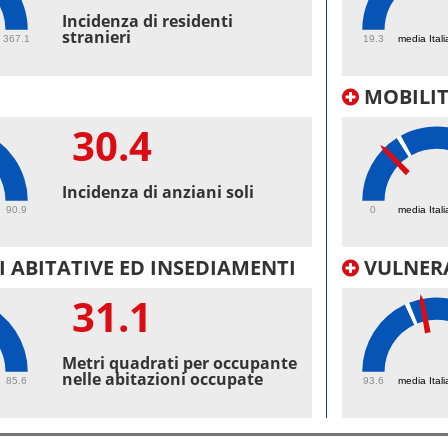
45.
Incidenza di residenti
stranieri
367.1
19.3
media Itali
MOBILI
30.4
18.
Incidenza di anziani soli
90.9
0
media Itali
 ABITATIVE ED INSEDIAMENTI
VULNERA
31.1
100
Metri quadrati per occupante
nelle abitazioni occupate
85.6
93.6
media Itali