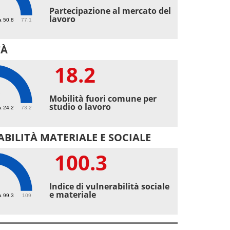
8
Partecipazione al mercato del
lavoro
a 50.8
77.1
TÀ
18.2
2
Mobilità fuori comune per
studio o lavoro
a 24.2
73.2
BILITÀ MATERIALE E SOCIALE
100.3
.3
Indice di vulnerabilità sociale
e materiale
a 99.3
109