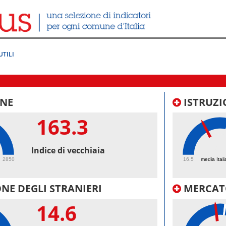
UTILI
NE
ISTRUZI
163.3
39.
Indice di vecchiaia
2850
16.5
media Itali
NE DEGLI STRANIERI
MERCAT
14.6