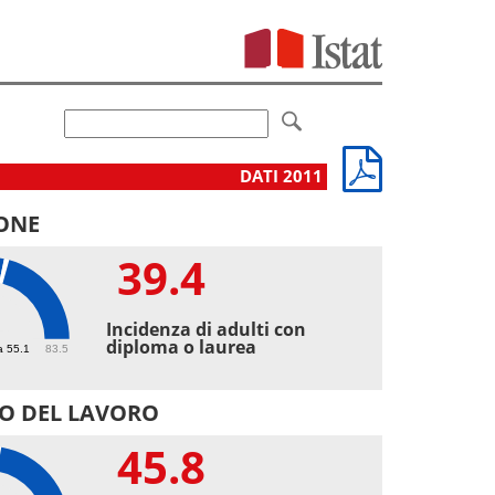
DATI 2011
ONE
39.4
4
Incidenza di adulti con
diploma o laurea
a 55.1
83.5
O DEL LAVORO
45.8