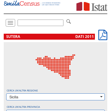
Vai
direttamente
a:
Contenuto
Ricerca
Toggle
navigation
.
SUTERA
DATI 2011
CERCA UN'ALTRA REGIONE
Sicilia
CERCA UN'ALTRA PROVINCIA