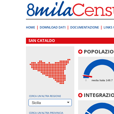
Vai
direttamente
a:
Contenuto
Ricerca
HOME
DOWNLOAD DATI
DOCUMENTAZIONE
LINKS 
.
SAN CATALDO
POPOLAZIO
118.9
0
media Italia 148.7
INTEGRAZIO
CERCA UN'ALTRA REGIONE
Sicilia
CERCA UN'ALTRA PROVINCIA