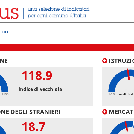
UTILI
NE
ISTRUZI
118.9
47.
Indice di vecchiaia
2850
16.5
media Itali
NE DEGLI STRANIERI
MERCAT
18.7