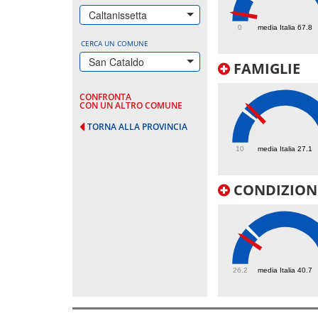
18.7
Caltanissetta
0
media Italia 67.8
CERCA UN COMUNE
San Cataldo
FAMIGLIE
CONFRONTA
CON UN ALTRO COMUNE
TORNA ALLA PROVINCIA
30.2
10
media Italia 27.1
CONDIZIONI
37.1
26.2
media Italia 40.7