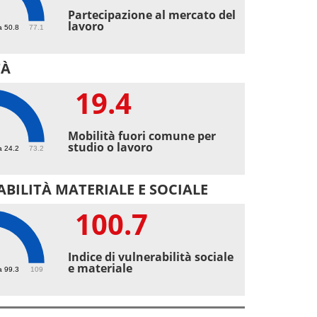
7
Partecipazione al mercato del
lavoro
a 50.8
77.1
TÀ
19.4
4
Mobilità fuori comune per
studio o lavoro
a 24.2
73.2
BILITÀ MATERIALE E SOCIALE
100.7
.7
Indice di vulnerabilità sociale
e materiale
a 99.3
109