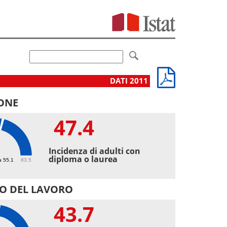
DATI 2011
ONE
47.4
4
Incidenza di adulti con
diploma o laurea
a 55.1
83.5
O DEL LAVORO
43.7