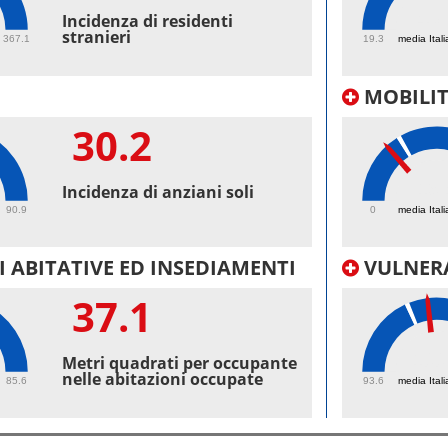
43.
Incidenza di residenti
stranieri
367.1
19.3
media Itali
MOBILI
30.2
19.
Incidenza di anziani soli
90.9
0
media Itali
 ABITATIVE ED INSEDIAMENTI
VULNERA
37.1
100
Metri quadrati per occupante
nelle abitazioni occupate
85.6
93.6
media Itali