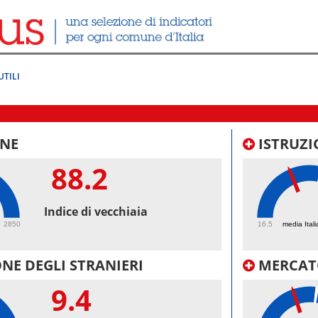
UTILI
NE
ISTRUZI
88.2
41.
Indice di vecchiaia
2850
16.5
media Itali
NE DEGLI STRANIERI
MERCAT
9.4