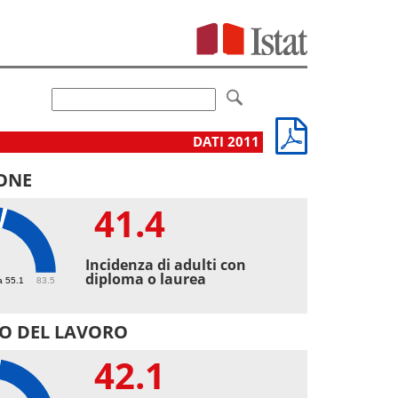
DATI 2011
ONE
41.4
4
Incidenza di adulti con
diploma o laurea
a 55.1
83.5
O DEL LAVORO
42.1