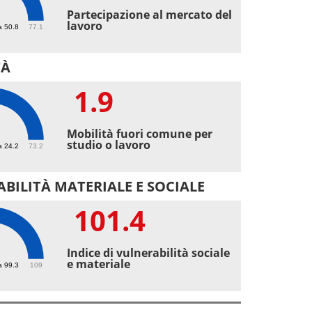
1
Partecipazione al mercato del
lavoro
a 50.8
77.1
TÀ
1.9
9
Mobilità fuori comune per
studio o lavoro
a 24.2
73.2
BILITÀ MATERIALE E SOCIALE
101.4
.4
Indice di vulnerabilità sociale
e materiale
a 99.3
109