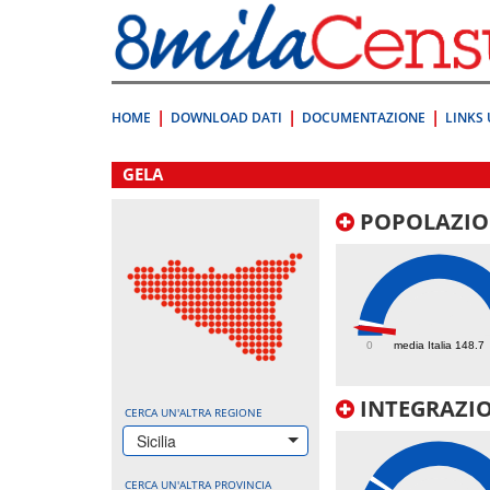
Vai
direttamente
a:
Contenuto
Ricerca
HOME
DOWNLOAD DATI
DOCUMENTAZIONE
LINKS 
.
GELA
POPOLAZIO
88.2
0
media Italia 148.7
INTEGRAZIO
CERCA UN'ALTRA REGIONE
Sicilia
CERCA UN'ALTRA PROVINCIA