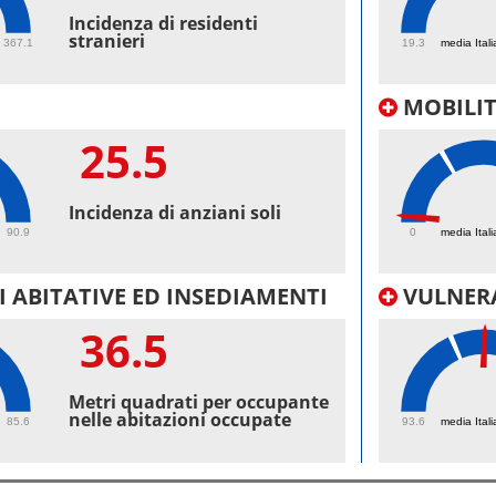
42.
Incidenza di residenti
stranieri
367.1
19.3
media Itali
MOBILI
25.5
1.
Incidenza di anziani soli
90.9
0
media Itali
 ABITATIVE ED INSEDIAMENTI
VULNERA
36.5
101
Metri quadrati per occupante
nelle abitazioni occupate
85.6
93.6
media Itali