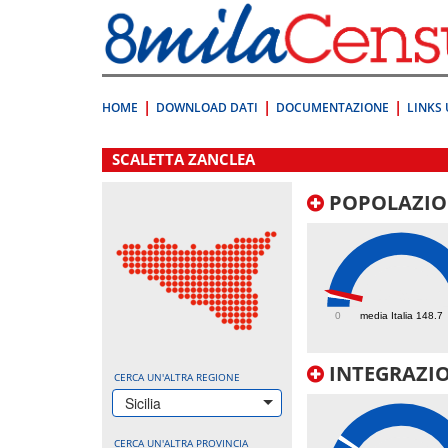
Vai
direttamente
a:
Contenuto
Ricerca
HOME
DOWNLOAD DATI
DOCUMENTAZIONE
LINKS 
.
SCALETTA ZANCLEA
POPOLAZIO
189.4
0
media Italia 148.7
INTEGRAZIO
CERCA UN'ALTRA REGIONE
Sicilia
CERCA UN'ALTRA PROVINCIA