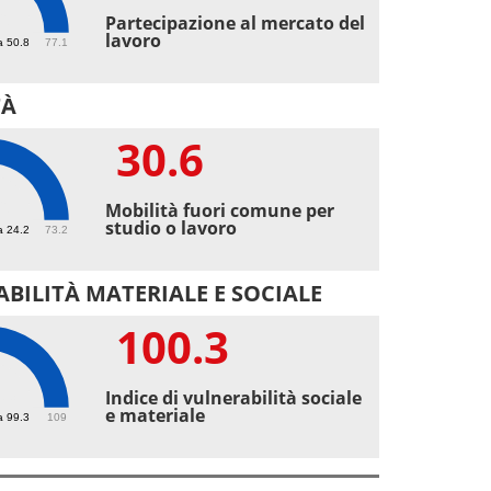
6
Partecipazione al mercato del
lavoro
a 50.8
77.1
TÀ
30.6
6
Mobilità fuori comune per
studio o lavoro
a 24.2
73.2
BILITÀ MATERIALE E SOCIALE
100.3
.3
Indice di vulnerabilità sociale
e materiale
a 99.3
109