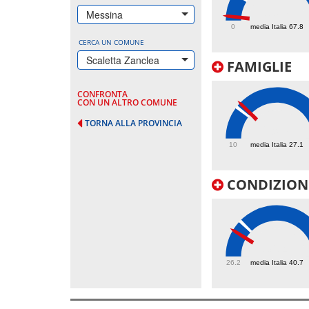
10.7
Messina
0
media Italia 67.8
CERCA UN COMUNE
Scaletta Zanclea
FAMIGLIE
CONFRONTA
CON UN ALTRO COMUNE
TORNA ALLA PROVINCIA
29.7
10
media Italia 27.1
CONDIZIONI
36.4
26.2
media Italia 40.7