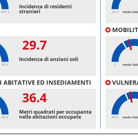
44.
Incidenza di residenti
stranieri
367.1
19.3
media Itali
MOBILI
29.7
30.
Incidenza di anziani soli
90.9
0
media Itali
 ABITATIVE ED INSEDIAMENTI
VULNERA
36.4
100
Metri quadrati per occupante
nelle abitazioni occupate
85.6
93.6
media Itali