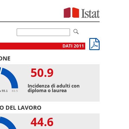
DATI 2011
ONE
50.9
9
Incidenza di adulti con
diploma o laurea
a 55.1
83.5
O DEL LAVORO
44.6