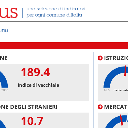
UTILI
NE
ISTRUZI
189.4
50.
Indice di vecchiaia
2850
16.5
media Itali
NE DEGLI STRANIERI
MERCAT
10.7