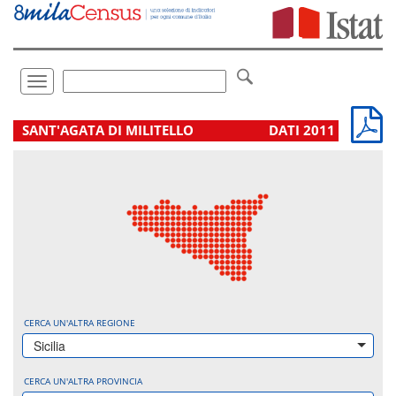
Vai
direttamente
a:
Contenuto
Ricerca
Toggle
navigation
.
SANT'AGATA DI MILITELLO
DATI 2011
CERCA UN'ALTRA REGIONE
Sicilia
CERCA UN'ALTRA PROVINCIA