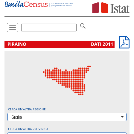
Vai
direttamente
a:
Contenuto
Ricerca
Toggle
navigation
.
PIRAINO
DATI 2011
CERCA UN'ALTRA REGIONE
Sicilia
CERCA UN'ALTRA PROVINCIA