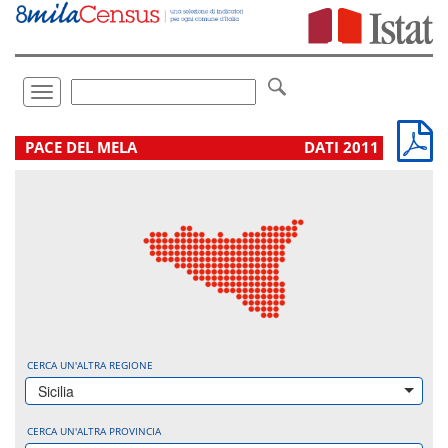
Vai
direttamente
a:
Contenuto
Ricerca
Toggle
navigation
.
PACE DEL MELA
DATI 2011
CERCA UN'ALTRA REGIONE
Sicilia
CERCA UN'ALTRA PROVINCIA