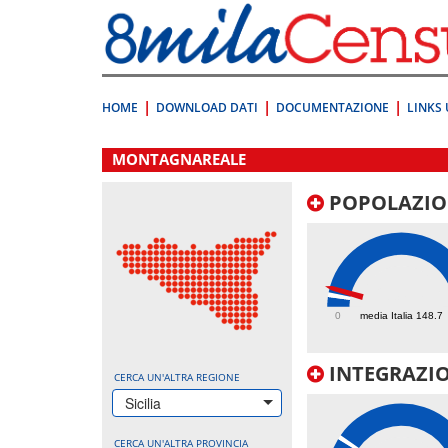
Vai
direttamente
a:
Contenuto
Ricerca
HOME
DOWNLOAD DATI
DOCUMENTAZIONE
LINKS 
.
MONTAGNAREALE
POPOLAZIO
237.7
0
media Italia 148.7
INTEGRAZIO
CERCA UN'ALTRA REGIONE
Sicilia
CERCA UN'ALTRA PROVINCIA