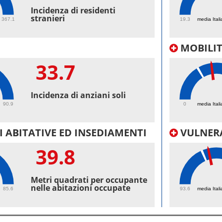
44.
Incidenza di residenti
stranieri
367.1
19.3
media Itali
MOBILI
33.7
33.
Incidenza di anziani soli
90.9
0
media Itali
 ABITATIVE ED INSEDIAMENTI
VULNERA
39.8
100
Metri quadrati per occupante
nelle abitazioni occupate
85.6
93.6
media Itali