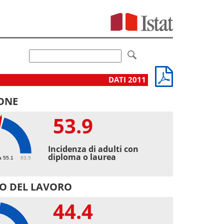
DATI 2011
ONE
53.9
9
Incidenza di adulti con
diploma o laurea
a 55.1
83.5
O DEL LAVORO
44.4