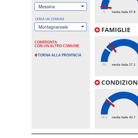
12.3
Messina
0
media Italia 67.8
CERCA UN COMUNE
Montagnareale
FAMIGLIE
CONFRONTA
CON UN ALTRO COMUNE
TORNA ALLA PROVINCIA
33.7
10
media Italia 27.1
CONDIZIONI
39.8
26.2
media Italia 40.7