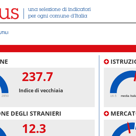
UTILI
NE
ISTRUZI
237.7
53.
Indice di vecchiaia
2850
16.5
media Itali
NE DEGLI STRANIERI
MERCAT
12.3