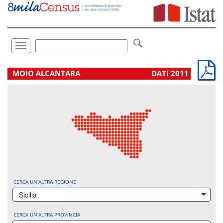
Vai
direttamente
a:
Contenuto
Ricerca
Toggle
navigation
.
MOIO ALCANTARA
DATI 2011
CERCA UN'ALTRA REGIONE
Sicilia
CERCA UN'ALTRA PROVINCIA