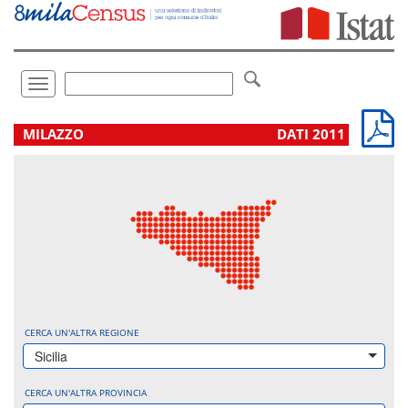
Vai
direttamente
a:
Contenuto
Ricerca
Toggle
navigation
.
MILAZZO
DATI 2011
CERCA UN'ALTRA REGIONE
Sicilia
CERCA UN'ALTRA PROVINCIA