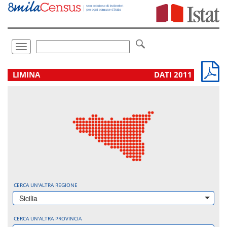
Vai
direttamente
a:
Contenuto
Ricerca
Toggle
navigation
.
LIMINA
DATI 2011
CERCA UN'ALTRA REGIONE
Sicilia
CERCA UN'ALTRA PROVINCIA