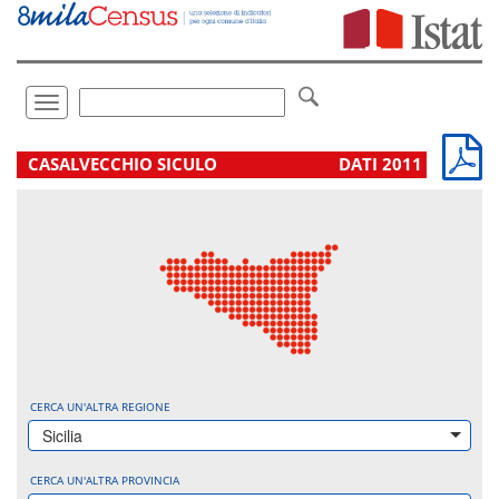
Vai
direttamente
a:
Contenuto
Ricerca
Toggle
navigation
.
CASALVECCHIO SICULO
DATI 2011
CERCA UN'ALTRA REGIONE
Sicilia
CERCA UN'ALTRA PROVINCIA