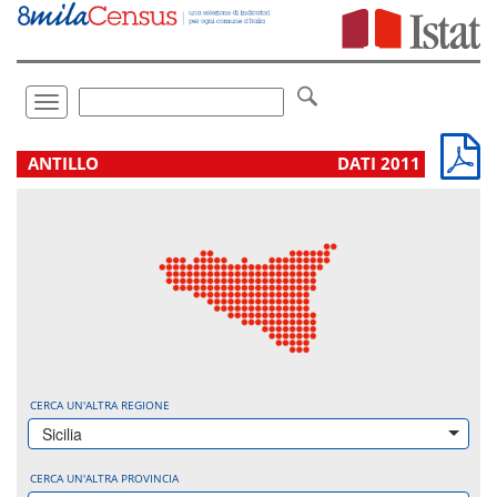
Vai
direttamente
a:
Contenuto
Ricerca
Toggle
navigation
.
ANTILLO
DATI 2011
CERCA UN'ALTRA REGIONE
Sicilia
CERCA UN'ALTRA PROVINCIA