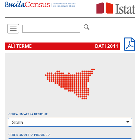
Vai
direttamente
a:
Contenuto
Ricerca
Toggle
navigation
.
ALÌ TERME
DATI 2011
CERCA UN'ALTRA REGIONE
Sicilia
CERCA UN'ALTRA PROVINCIA