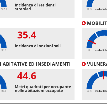
41.
Incidenza di residenti
stranieri
367.1
19.3
media Itali
MOBILI
35.4
10.
Incidenza di anziani soli
90.9
0
media Itali
 ABITATIVE ED INSEDIAMENTI
VULNERA
44.6
10
Metri quadrati per occupante
nelle abitazioni occupate
85.6
93.6
media Itali