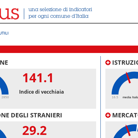
UTILI
NE
ISTRUZI
141.1
42.
Indice di vecchiaia
2850
16.5
media Itali
NE DEGLI STRANIERI
MERCAT
29.2