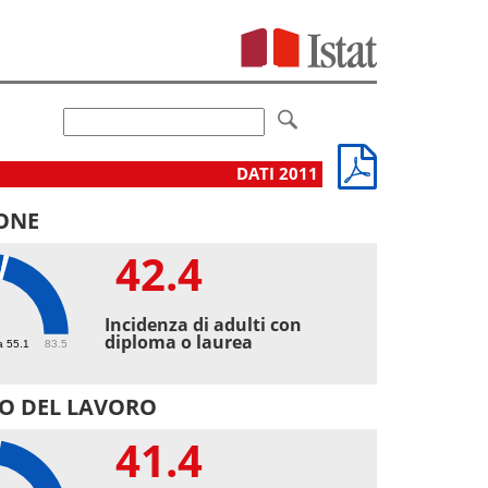
DATI 2011
ONE
42.4
4
Incidenza di adulti con
diploma o laurea
a 55.1
83.5
O DEL LAVORO
41.4