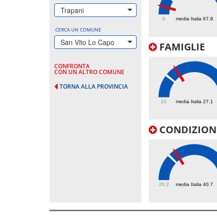
29.2
Trapani
0
media Italia 67.8
CERCA UN COMUNE
San Vito Lo Capo
FAMIGLIE
CONFRONTA
CON UN ALTRO COMUNE
TORNA ALLA PROVINCIA
35.4
10
media Italia 27.1
CONDIZIONI
44.6
26.2
media Italia 40.7