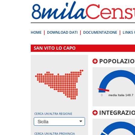
Vai
direttamente
a:
Contenuto
Ricerca
HOME
DOWNLOAD DATI
DOCUMENTAZIONE
LINKS 
.
SAN VITO LO CAPO
POPOLAZIO
141.1
0
media Italia 148.7
INTEGRAZIO
CERCA UN'ALTRA REGIONE
Sicilia
CERCA UN'ALTRA PROVINCIA