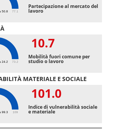
4
Partecipazione al mercato del
lavoro
a 50.8
77.1
TÀ
10.7
7
Mobilità fuori comune per
studio o lavoro
a 24.2
73.2
BILITÀ MATERIALE E SOCIALE
101.0
1
Indice di vulnerabilità sociale
e materiale
a 99.3
109