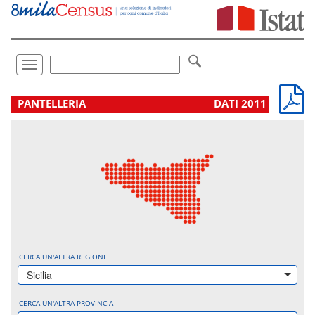
Vai
direttamente
a:
Contenuto
Ricerca
Toggle
navigation
.
PANTELLERIA
DATI 2011
CERCA UN'ALTRA REGIONE
Sicilia
CERCA UN'ALTRA PROVINCIA