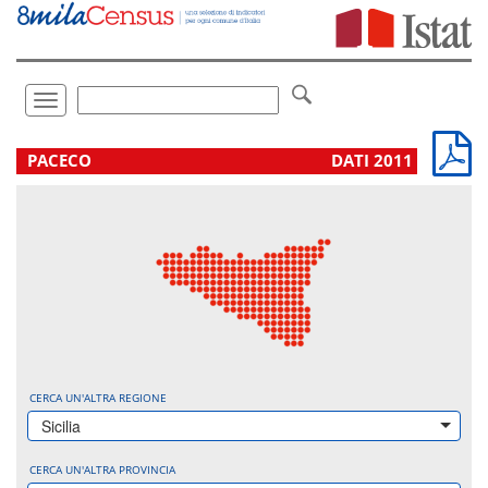
Vai
direttamente
a:
Contenuto
Ricerca
Toggle
navigation
.
PACECO
DATI 2011
CERCA UN'ALTRA REGIONE
Sicilia
CERCA UN'ALTRA PROVINCIA