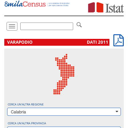
Vai
direttamente
a:
Contenuto
Ricerca
Toggle
navigation
.
VARAPODIO
DATI 2011
CERCA UN'ALTRA REGIONE
Calabria
CERCA UN'ALTRA PROVINCIA