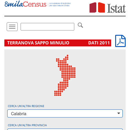
Vai
direttamente
a:
Contenuto
Ricerca
Toggle
navigation
.
TERRANOVA SAPPO MINULIO
DATI 2011
CERCA UN'ALTRA REGIONE
Calabria
CERCA UN'ALTRA PROVINCIA