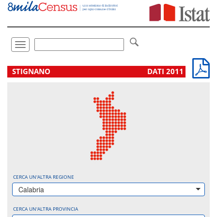
Vai
direttamente
a:
Contenuto
Ricerca
Toggle
navigation
.
STIGNANO
DATI 2011
CERCA UN'ALTRA REGIONE
Calabria
CERCA UN'ALTRA PROVINCIA