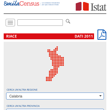
Vai
direttamente
a:
Contenuto
Ricerca
Toggle
navigation
.
RIACE
DATI 2011
CERCA UN'ALTRA REGIONE
Calabria
CERCA UN'ALTRA PROVINCIA