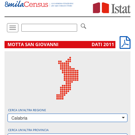
Vai
direttamente
a:
Contenuto
Ricerca
Toggle
navigation
.
MOTTA SAN GIOVANNI
DATI 2011
CERCA UN'ALTRA REGIONE
Calabria
CERCA UN'ALTRA PROVINCIA