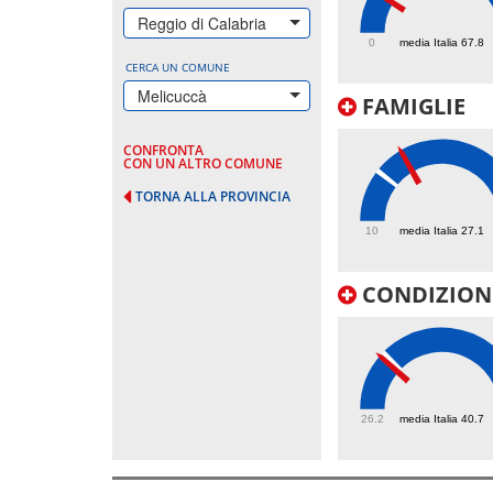
64.9
Reggio di Calabria
0
media Italia 67.8
CERCA UN COMUNE
Melicuccà
FAMIGLIE
CONFRONTA
CON UN ALTRO COMUNE
TORNA ALLA PROVINCIA
36.8
10
media Italia 27.1
CONDIZIONI
39.6
26.2
media Italia 40.7