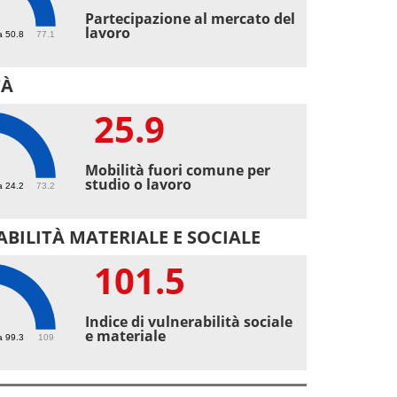
Partecipazione al mercato del
lavoro
a 50.8
77.1
TÀ
25.9
9
Mobilità fuori comune per
studio o lavoro
a 24.2
73.2
BILITÀ MATERIALE E SOCIALE
101.5
.5
Indice di vulnerabilità sociale
e materiale
a 99.3
109