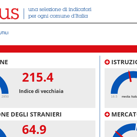
UTILI
NE
ISTRUZI
215.4
45.
Indice di vecchiaia
2850
16.5
media Itali
NE DEGLI STRANIERI
MERCAT
64.9