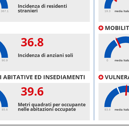
32
Incidenza di residenti
stranieri
367.1
19.3
media Itali
MOBILI
36.8
25.
Incidenza di anziani soli
90.9
0
media Itali
 ABITATIVE ED INSEDIAMENTI
VULNERA
39.6
101
Metri quadrati per occupante
nelle abitazioni occupate
85.6
93.6
media Itali