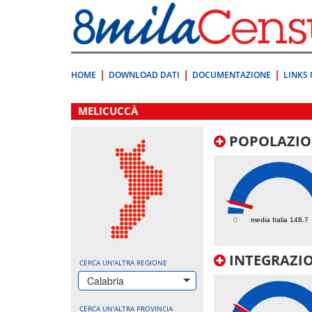
Vai
direttamente
a:
Contenuto
Ricerca
HOME
DOWNLOAD DATI
DOCUMENTAZIONE
LINKS 
.
MELICUCCÀ
POPOLAZIO
215.4
0
media Italia 148.7
INTEGRAZIO
CERCA UN'ALTRA REGIONE
Calabria
CERCA UN'ALTRA PROVINCIA