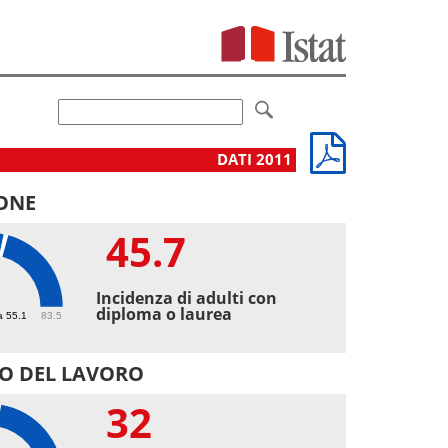
DATI 2011
ONE
45.7
7
Incidenza di adulti con
diploma o laurea
a 55.1
83.5
O DEL LAVORO
32