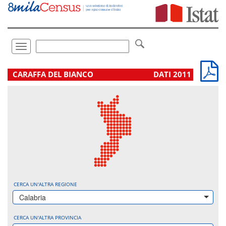
Vai
direttamente
a:
Contenuto
Ricerca
Toggle
navigation
.
CARAFFA DEL BIANCO
DATI 2011
CERCA UN'ALTRA REGIONE
Calabria
CERCA UN'ALTRA PROVINCIA