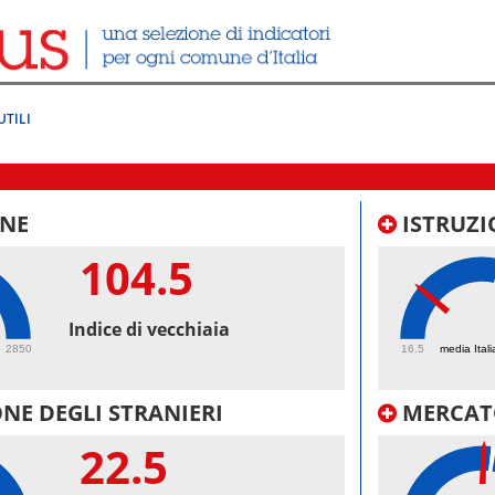
UTILI
NE
ISTRUZI
104.5
31.
Indice di vecchiaia
2850
16.5
media Itali
NE DEGLI STRANIERI
MERCAT
22.5