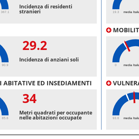
48.
Incidenza di residenti
stranieri
367.1
19.3
media Itali
MOBILI
29.2
25.
Incidenza di anziani soli
90.9
0
media Itali
 ABITATIVE ED INSEDIAMENTI
VULNERA
34
10
Metri quadrati per occupante
nelle abitazioni occupate
85.6
93.6
media Itali