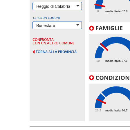
22.5
Reggio di Calabria
0
media Italia 67.8
CERCA UN COMUNE
Benestare
FAMIGLIE
CONFRONTA
CON UN ALTRO COMUNE
TORNA ALLA PROVINCIA
29.2
10
media Italia 27.1
CONDIZIONI
34
26.2
media Italia 40.7