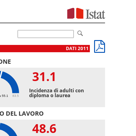
DATI 2011
ONE
31.1
1
Incidenza di adulti con
diploma o laurea
a 55.1
83.5
O DEL LAVORO
48.6