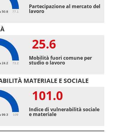
6
Partecipazione al mercato del
lavoro
a 50.8
77.1
TÀ
25.6
6
Mobilità fuori comune per
studio o lavoro
a 24.2
73.2
BILITÀ MATERIALE E SOCIALE
101.0
1
Indice di vulnerabilità sociale
e materiale
a 99.3
109