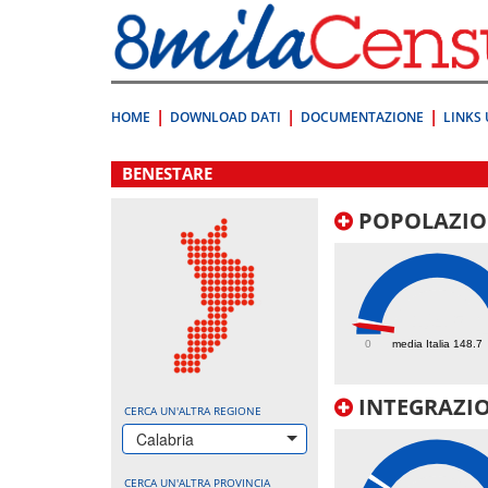
Vai
direttamente
a:
Contenuto
Ricerca
HOME
DOWNLOAD DATI
DOCUMENTAZIONE
LINKS 
.
BENESTARE
POPOLAZIO
104.5
0
media Italia 148.7
INTEGRAZIO
CERCA UN'ALTRA REGIONE
Calabria
CERCA UN'ALTRA PROVINCIA