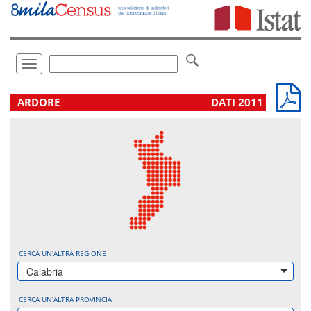
Vai
direttamente
a:
Contenuto
Ricerca
Toggle
navigation
.
ARDORE
DATI 2011
CERCA UN'ALTRA REGIONE
Calabria
CERCA UN'ALTRA PROVINCIA