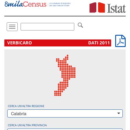
Vai
direttamente
a:
Contenuto
Ricerca
Toggle
navigation
.
VERBICARO
DATI 2011
CERCA UN'ALTRA REGIONE
Calabria
CERCA UN'ALTRA PROVINCIA